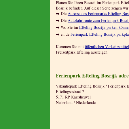
Planen Sie Ihren Besuch im Ferienpark Efteli
Bosrijk befindet. Auf dieser Seite zeigen wir
➡️ Die
Adresse des Ferienparks Efteling Bos
➡️ Die
Autofahrtroute zum Ferienpark Bosri
➡️ Wo Sie im
Efteling Bosrijk parken könne
➡️ en de
Ferienpark Efteling Bosrijk parkpl
Kommen Sie mit
öffentlichen Verkehrsmitte
Freizeitpark Efteling aussteigen.
Ferienpark Efteling Bosrijk adr
Vakantiepark Efteling Bosrijk / Ferienpark E
Eftelingsestraat 7
5171 RP Kaatsheuvel
Nederland / Niederlande