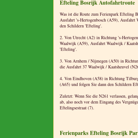
Efteling Bosrijk Autofahrtroute
Was ist die Route zum Ferienpark Efteling 
Ausfahrt 's-Hertogenbosch (A59), Ausfahrt W
den Schildern 'Efteling'.
2. Von Utrecht (A2) in Richtung 's-Hertoge
Waalwijk (A59), Ausfahrt Waalwijk / Kaatsh
'Efteling'.
3. Von Arnhem / Nijmegen (A50) in Richtun
die Ausfahrt 37 Waalwijk / Kaatsheuvel (N26
4. Von Eindhoven (A58) in Richtung Tilburg
(A65) und folgen Sie dann den Schildern Ef
Zuletzt: Wenn Sie die N261 verlassen, gelang
ab, also noch vor dem Eingang des Vergnügu
Eftelingsestraat (7).
Ferienparks Efteling Bosrijk Par