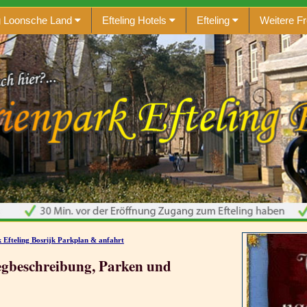
ng Loonsche Land
Efteling Hotels
Efteling
Weitere Fr
 Efteling Bosrijk Parkplan & anfahrt
Wegbeschreibung, Parken und