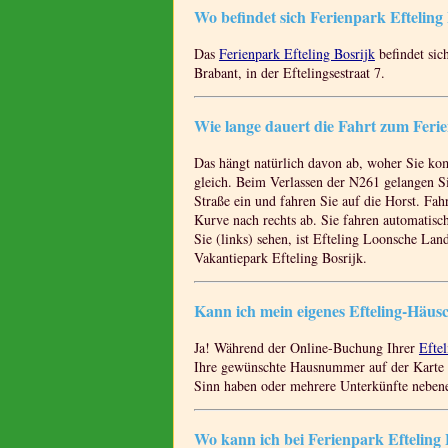
Wo befindet sich Ferienpark Efteling
Das
Ferienpark Efteling Bosrijk
befindet sic
Brabant, in der Eftelingsestraat 7.
Wie lange dauert die Fahrt zum Ferie
Das hängt natürlich davon ab, woher Sie ko
gleich. Beim Verlassen der N261 gelangen Sie
Straße ein und fahren Sie auf die Horst. Fah
Kurve nach rechts ab. Sie fahren automatisch 
Sie (links) sehen, ist Efteling Loonsche Lan
Vakantiepark Efteling Bosrijk.
Kann ich mein eigenes Efteling-Häu
Ja! Während der Online-Buchung Ihrer
Efte
Ihre gewünschte Hausnummer auf der Karte 
Sinn haben oder mehrere Unterkünfte neben
Wo kann ich bei Ferienpark Efteling