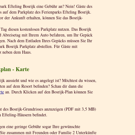
park Efteling Bosrijk eine Gebühr an? Nein! Gäste des
s auf dem Parkplatz des Ferienparks Efteling Bosrijk.
or der Ankunft erhalten, können Sie das Bosrijk-
Tag diesen kostenlosen Parkplatz nutzen. Das Bosrijk
d Abreisetag mit Ihrem Auto befahren, um Ihr Gepäck
gen. Nach dem Entladen Ihres Gepäcks müssen Sie Ihr
k Bosrijk Parkplatz abstellen. Für Gäste mit
tz neben dem Haus.
kplan - Karte
ijk aussieht und wie es angelegt ist? Möchtest du wissen,
ten auf dem Resort befinden? Schau dir dann die
rte
an. Durch Klicken auf den Bosrijk-Plan können Sie
ht des Bosrijk-Grundrisses anzuzeigen (PDF mit 3,5 MB)
 Efteling-Häusern befindet.
n eine geringe Gebühr sogar Ihre gewünschte
Sie zusammen mit Freunden oder Familie 2 Unterkünfte